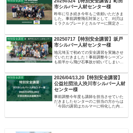
20250324【特別安全講習】町田
特別安全講習
請けないかも含めて見積作...
市シルバー人材センター様
昨年に引き続き今年もご依頼いただきま
した。事前調整飛石対策として、刈刃は
ミラクルブレードとカルマーに限定され
ていて今年度は事故を減らすことができ
てはいるが、カルマーのセッティングや
使い方など正しく使えてるかを確認され
20250717【特別安全講習】坂戸
特別安全講習
たいとのことでしたので、...
市シルバー人材センター様
地元埼玉で初めての安全講習を実施させ
ていただきました！事前調整今シーズン
も前半から飛び石事故が続いてしまい、
なんとかしなければということで安全講
習をご依頼いただきました。今回は特に
飛石対策に特化しつつ、基本もしっかり
2026/04/13,20【特別安全講習】
特別安全講習
押さえたいとのことで、そ...
公益社団法人渋川市シルバー人材
センター様
事前調整今年度も講師を担当させていた
だきましたセンターのご担当の方からは
「今回の講習はカルマーに特化した内容
というより、普通にやってはいけないこ
とはやってはダメですという当たり前の
内容にして欲しい。例えば傾けて振った
らダメとか、往復刈りはダ...