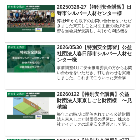
20250326-27【特別安全講習】日
特別安全講習
野市シルバー人材センター様
弊社HPから以下のお問い合わせをいただ
きました東京しごと財団主催の飛び石講
習を当会員が受講し、4月から刈払機をす
べてカルマーに変更するため、是非当シ
ルバーでも会員向けの講習会をしていた
だきたいと思っています。カルマーにつ
2026/05/30【特別安全講習】公益
特別安全講習
いて（刈り方、手入れ...
社団法人春日部市シルバー人材セ
ンター様
事前調整4月に安全推進委員の方からお問
い合わせをいただき、打ち合わせを実施
しました。これまでこういった安全講習
を実施しておらず、外部のプロの方から
一度しっかり教えてもらいたいとのこと
でした。当センターでは通常の除草班や
20260122【特別安全講習】公益
特別安全講習
グラウンド整備業務に就...
財団法人東京しごと財団様 〜見
積編
毎年この時期に開催されている公益財団
法人東京しごと財団様の講習に、株式会
社アイデックの認定安全講師として講習
を実施してきました。事前調整以前草刈
り作業時の安全対策も大事ですが、そも
そもお客様からのご依頼を全て請けるか