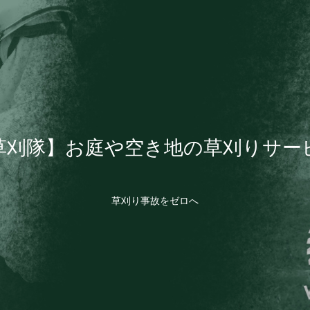
草刈隊】お庭や空き地の草刈りサー
草刈り事故をゼロへ