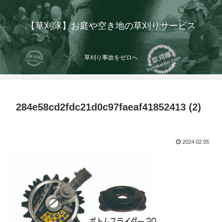
【草刈隊】お庭や空き地の草刈りサービス
草刈り事故をゼロへ
284e58cd2fdc21d0c97faeaf41852413 (2)
2024.02.05