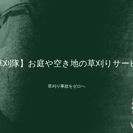
草刈隊】お庭や空き地の草刈りサー
草刈り事故をゼロへ