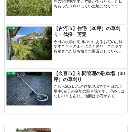
坪の管理地です。竹藪があったり、起伏
もあったり刈りにくい土地になります。
年に4回刈る契約になってまして、今回が
今シーズンの1回目になります。梅雨入り
前には刈っておきたいところです。今日
の道具いつもの組...
【古河市】住宅（30坪）の草刈
草刈り
り・伐採・剪定
今日の現場住宅街の中にあるお宅のお庭
ですこちらのように草も伸び、ご自身で
剪定された枝も積まれ鬱蒼としていてや
りがいのある現場です。今日の道具隣家
も近く飛び石は絶対に避けたいので、今
回もBigM【KC26NX】スーパーカルマー
Pro 【ASK...
【久喜市】年間管理の駐車場（30
草刈り
坪）の草刈り
こちら2021/6/1の作業現場です今日の現
場車8台分の空地の駐車場です。停めっぱ
なしの車もあり、地面は小石が多く、草
刈りには注意が必要な現場です。今日の
道具このように絶対に小石を飛ばしては
いけない状況の場合、こちらのバリカン
式のアタッチメ...