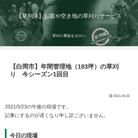
【草刈隊】お庭や空き地の草刈りサービス
草刈り事故をゼロへ
【白岡市】年間管理地（193坪）の草刈
り 今シーズン1回目
2021.06.02
2021/5/23の午後の現場です。
記事にするのが遅くなり申し訳ございません。
今日の現場