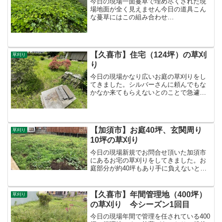
今日の現場一面蔓草で埋め尽くされた現
場地面が全く見えません今日の道具こん
な蔓草にはこの組み合わせ
BigM【KC26NXL】+ツムラ 【山林用三枚
刃】三枚刃を傾けながら竿を振ると気持
ちよく粉砕しながら刈ることができま
す。作業中の動画はこちらで...
【久喜市】住宅（124坪）の草刈
草刈り
り
今日の現場かなり広いお庭の草刈りをし
てきました。シルバーさんに頼んでもな
かなか来てもらえないとのことで急遽ご
依頼頂きました。今日の道具写真奥から
STIHL【FS26RC】+オレゴン【Magnum
Gatorline 2.65ｍｍ】BigM【...
【加須市】お庭40坪、玄関周り
草刈り
10坪の草刈り
今日の現場新規でお問合せ頂いた加須市
にあるお宅の草刈りをしてきました。お
庭部分が約40坪もあり手に負えないとい
うことでご依頼いただきました。また玄
関周り（約10坪）もということでこちら
も合わせて刈りました。今日の道具今日
【久喜市】年間管理地（400坪）
草刈り
使用したのはこちらの...
の草刈り 今シーズン1回目
今日の現場年間で管理を任されている400