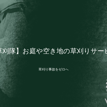
草刈隊】お庭や空き地の草刈りサー
草刈り事故をゼロへ