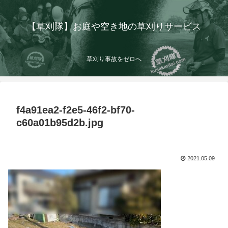
【草刈隊】お庭や空き地の草刈りサービス
草刈り事故をゼロへ
f4a91ea2-f2e5-46f2-bf70-
c60a01b95d2b.jpg
2021.05.09