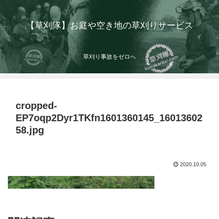
【草刈隊】お庭や空き地の草刈りサービス
草刈り事故をゼロへ
cropped-
EP7oqp2Dyr1TKfn1601360145_16013602
58.jpg
2020.10.05