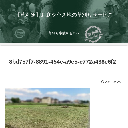
【草刈隊】お庭や空き地の草刈りサービス
草刈り事故をゼロへ
8bd757f7-8891-454c-a9e5-c772a438e6f2
2021.05.23