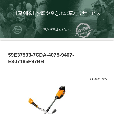
【草刈隊】お庭や空き地の草刈りサービス
草刈り事故をゼロへ
59E37533-7CDA-4075-9407-
E307185F97BB
2022.03.22