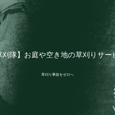
草刈隊】お庭や空き地の草刈りサー
草刈り事故をゼロへ