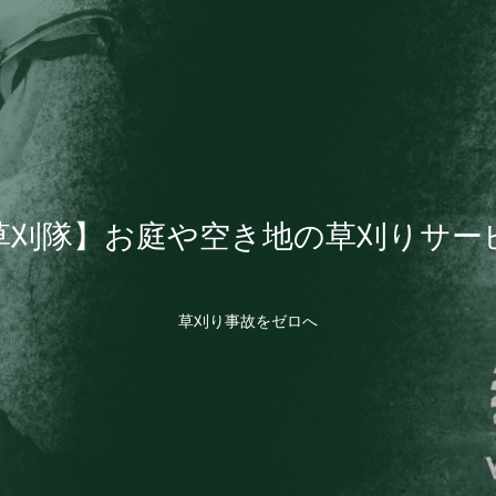
草刈隊】お庭や空き地の草刈りサー
草刈り事故をゼロへ