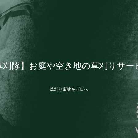
草刈隊】お庭や空き地の草刈りサー
草刈り事故をゼロへ