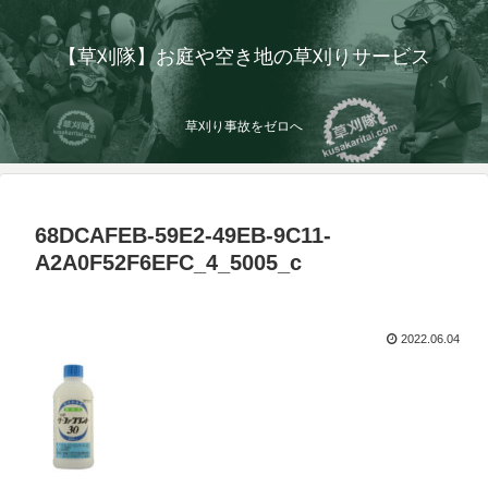
【草刈隊】お庭や空き地の草刈りサービス
草刈り事故をゼロへ
68DCAFEB-59E2-49EB-9C11-
A2A0F52F6EFC_4_5005_c
2022.06.04