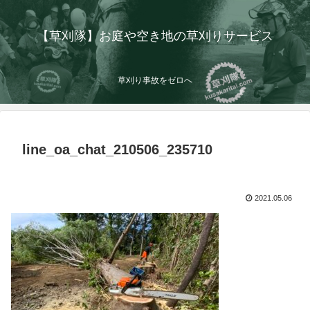
【草刈隊】お庭や空き地の草刈りサービス
草刈り事故をゼロへ
line_oa_chat_210506_235710
2021.05.06