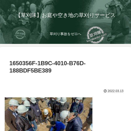
【草刈隊】お庭や空き地の草刈りサービス
草刈り事故をゼロへ
1650356F-1B9C-4010-B76D-
188BDF5BE389
2022.03.13