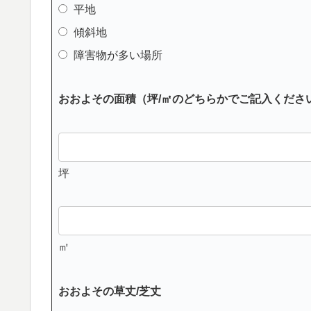
平地
傾斜地
障害物が多い場所
おおよその面積（坪/㎡のどちらかでご記入くださ
坪
㎡
おおよその草丈/芝丈