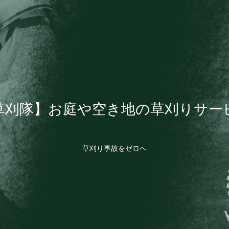
草刈隊】お庭や空き地の草刈りサー
草刈り事故をゼロへ