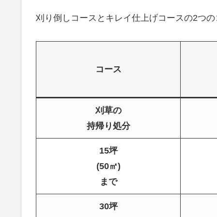
刈り倒しコースとキレイ仕上げコースの2つ
コース
刈草の
持帰り処分
15坪
(50㎡)
まで
30坪