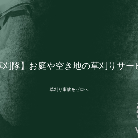
草刈隊】お庭や空き地の草刈りサー
草刈り事故をゼロへ