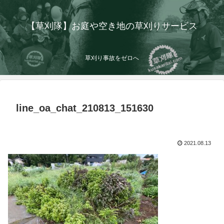
【草刈隊】お庭や空き地の草刈りサービス
草刈り事故をゼロへ
line_oa_chat_210813_151630
2021.08.13