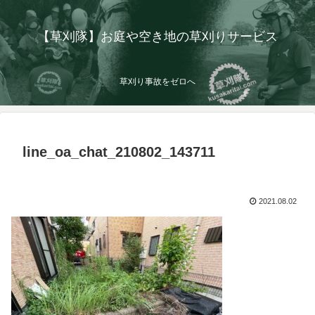
【草刈隊】お庭や空き地の草刈りサービス
草刈り事故をゼロへ
line_oa_chat_210802_143711
2021.08.02