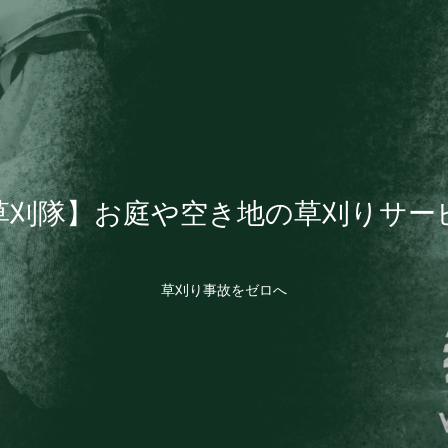
草刈隊】お庭や空き地の草刈りサー
草刈り事故をゼロへ